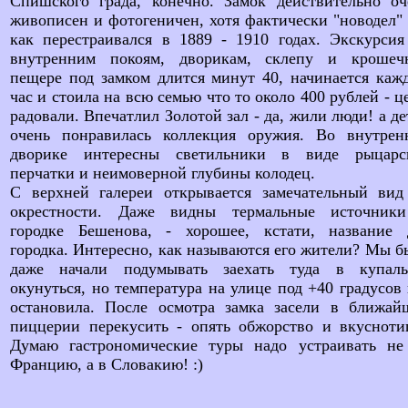
Спишского града, конечно. Замок действительно оч
живописен и фотогеничен, хотя фактически "новодел" 
как перестраивался в 1889 - 1910 годах. Экскурсия
внутренним покоям, дворикам, склепу и крошеч
пещере под замком длится минут 40, начинается каж
час и стоила на всю семью что то около 400 рублей - 
радовали. Впечатлил Золотой зал - да, жили люди! а д
очень понравилась коллекция оружия. Во внутрен
дворике интересны светильники в виде рыцарс
перчатки и неимоверной глубины колодец.
С верхней галереи открывается замечательный вид
окрестности. Даже видны термальные источник
городке Бешенова, - хорошее, кстати, название 
городка. Интересно, как называются его жители? Мы б
даже начали подумывать заехать туда в купаль
окунуться, но температура на улице под +40 градусов 
остановила. После осмотра замка засели в ближай
пиццерии перекусить - опять обжорство и вкусноти
Думаю гастрономические туры надо устраивать не
Францию, а в Словакию! :)