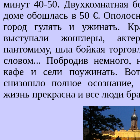
минут 40-50. Двухкомнатная б
доме обошлась в 50 €. Ополос
город гулять и ужинать. Кр
выступали жонглеры, акте
пантомиму, шла бойкая торгов
словом... Побродив немного,
кафе и сели поужинать. Во
снизошло полное осознание, 
жизнь прекрасна и все люди брат